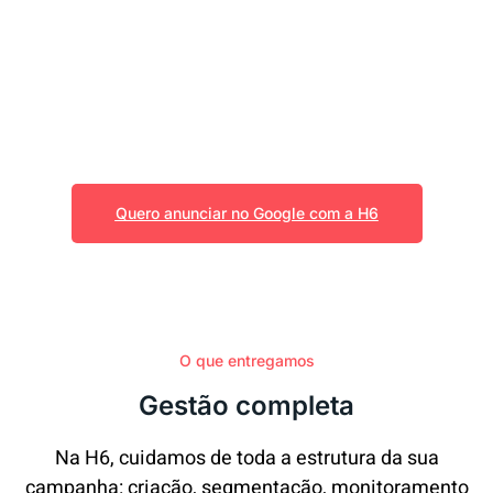
performance digital
Tenha mais resultados com campanhas
otimizadas e acompanhamento constante. Clique
certo, custo justo e retorno real.
Quero anunciar no Google com a H6
O que entregamos
Gestão completa
Na H6, cuidamos de toda a estrutura da sua
campanha: criação, segmentação, monitoramento