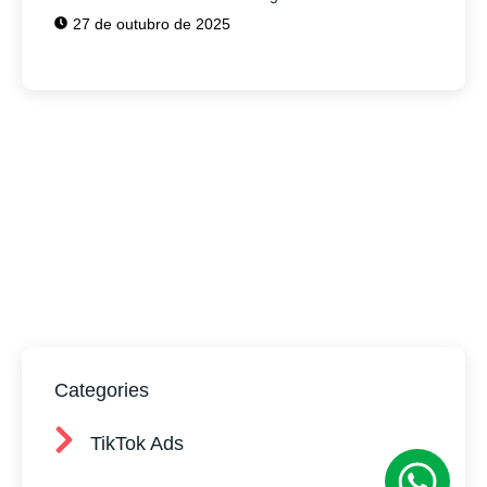
27 de outubro de 2025
Tem alguma Dúvida?
Fale com o nosso time de vendas!
Estamos prontos para ajudar sua empresa
a conquistar mais clientes.
Categories
TikTok Ads