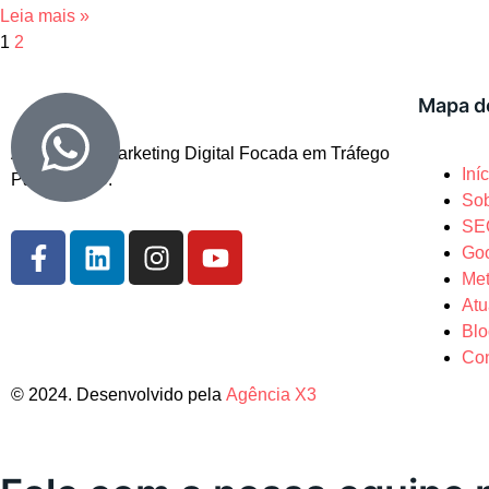
Leia mais »
1
2
Mapa do
Agência de Marketing Digital Focada em Tráfego
Iní
Pago e SEO.
Sob
SE
Go
Me
Atu
Bl
Con
© 2024. Desenvolvido pela
Agência X3