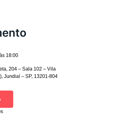
mento
às 18:00
ta, 204 – Sala 102 – Vila
), Jundiaí – SP, 13201-804
o
os