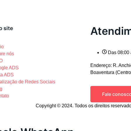
Atendi
 site
cio
Das 08:00 
re nós
O
Endereço: R. Anchie
ogle ADS
Boaventura (Centro
ta ADS
alização de Redes Sociais
og
Fale conosc
tato
Copyright © 2024. Todos os direitos reservad