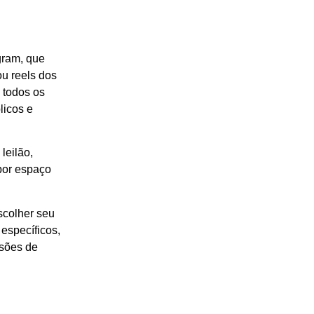
gram, que
ou reels dos
 todos os
licos e
leilão,
por espaço
scolher seu
 específicos,
rsões de