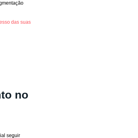
egmentação
cesso das suas
to no
al seguir