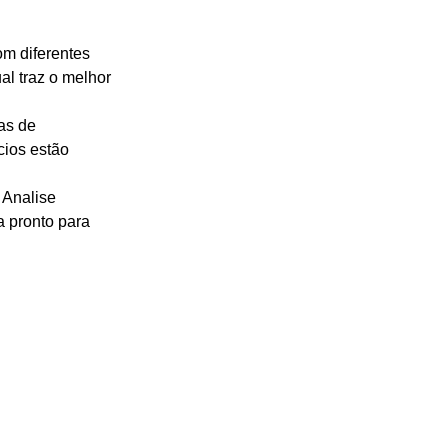
om diferentes
al traz o melhor
tas de
cios estão
: Analise
 pronto para