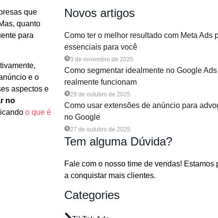
Novos artigos
presas que
 Mas, quanto
uente para
Como ter o melhor resultado com Meta Ads 
essenciais para você
3 de novembro de 2025
ativamente,
Como segmentar idealmente no Google Ads 
 anúncio e o
realmente funcionam
ses aspectos e
29 de outubro de 2025
r no
Como usar extensões de anúncio para advo
plicando
o que é
no Google
27 de outubro de 2025
Tem alguma Dúvida?
Fale com o nosso time de vendas! Estamos 
a conquistar mais clientes.
Categories