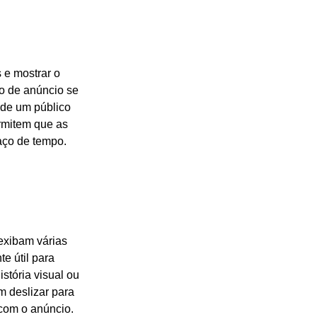
s e mostrar o
o de anúncio se
 de um público
rmitem que as
aço de tempo.
exibam várias
e útil para
istória visual ou
m deslizar para
com o anúncio.