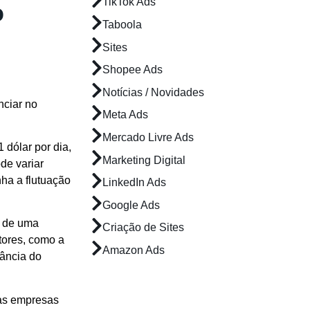
TikTok Ads
o
Taboola
Sites
Shopee Ads
Notícias / Novidades
nciar no
Meta Ads
Mercado Livre Ads
 dólar por dia,
Marketing Digital
de variar
ha a flutuação
LinkedIn Ads
Google Ads
l de uma
Criação de Sites
tores, como a
Amazon Ads
vância do
 as empresas