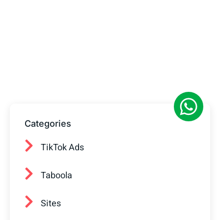
Tem alguma Dúvida?
Fale com o nosso time de vendas! Estamos
prontos para ajudar sua empresa a
conquistar mais clientes.
Categories
TikTok Ads
Taboola
Sites