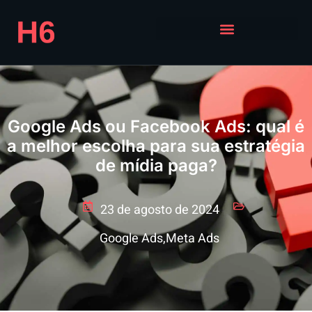
Google Ads ou Facebook Ads: qual é
a melhor escolha para sua estratégia
de mídia paga?
23 de agosto de 2024
Google Ads
,
Meta Ads