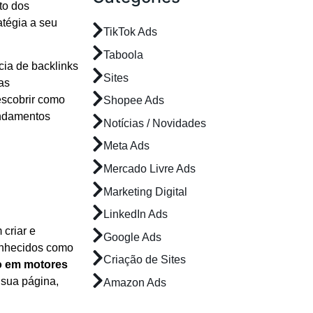
to dos
atégia a seu
TikTok Ads
Taboola
cia de backlinks
Sites
as
escobrir como
Shopee Ads
undamentos
Notícias / Novidades
Meta Ads
Mercado Livre Ads
Marketing Digital
LinkedIn Ads
criar e
Google Ads
conhecidos como
Criação de Sites
o em motores
 sua página,
Amazon Ads