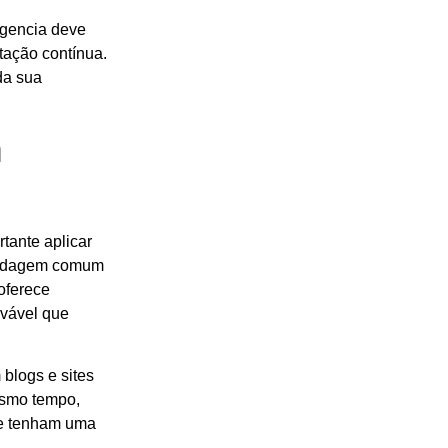
gencia deve
tação contínua.
da sua
a
rtante aplicar
bordagem comum
oferece
ovável que
 blogs e sites
esmo tempo,
que tenham uma