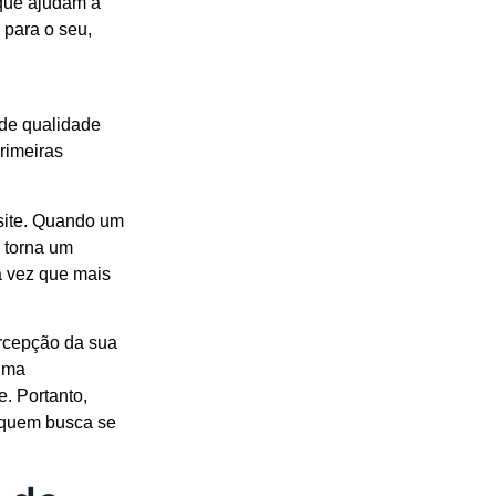
que ajudam a
 para o seu,
 de qualidade
rimeiras
 site. Quando um
e torna um
a vez que mais
ercepção da sua
 uma
. Portanto,
a quem busca se