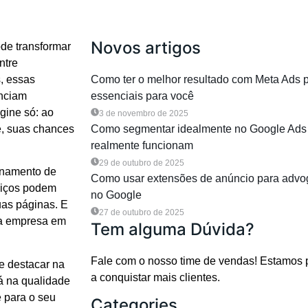
Novos artigos
de transformar
ntre
s, essas
Como ter o melhor resultado com Meta Ads 
enciam
essenciais para você
gine só: ao
3 de novembro de 2025
e, suas chances
Como segmentar idealmente no Google Ads 
realmente funcionam
29 de outubro de 2025
ionamento de
Como usar extensões de anúncio para advo
viços podem
no Google
suas páginas. E
27 de outubro de 2025
ua empresa em
Tem alguma Dúvida?
Fale com o nosso time de vendas! Estamos 
 destacar na
a conquistar mais clientes.
á na qualidade
e para o seu
Categories