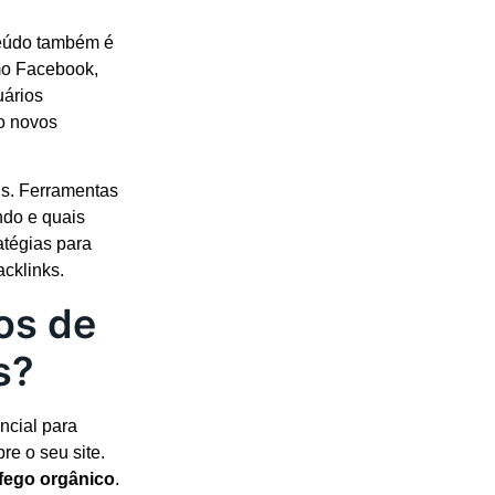
teúdo também é
mo Facebook,
uários
o novos
ais. Ferramentas
ndo e quais
atégias para
cklinks.
os de
s?
ncial para
re o seu site.
áfego orgânico
.