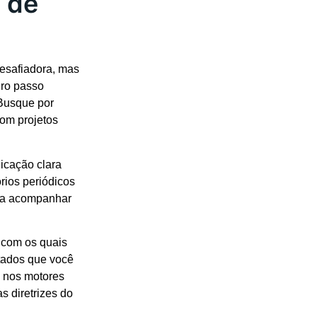
 de
desafiadora, mas
iro passo
Busque por
om projetos
icação clara
órios periódicos
da a acompanhar
 com os quais
ltados que você
s nos motores
s diretrizes do