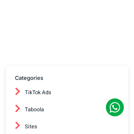
Tem alguma Dúvida?
Fale com o nosso time de vendas! Estamos
prontos para ajudar sua empresa a
conquistar mais clientes.
Categories
TikTok Ads
Taboola
Sites