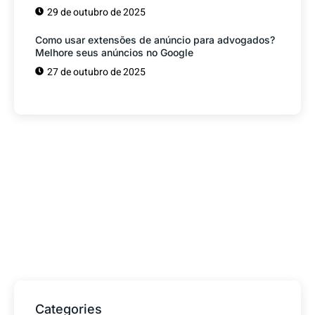
29 de outubro de 2025
Como usar extensões de anúncio para advogados?
Melhore seus anúncios no Google
27 de outubro de 2025
Tem alguma Dúvida?
Fale com o nosso time de vendas! Estamos
prontos para ajudar sua empresa a
conquistar mais clientes.
Categories