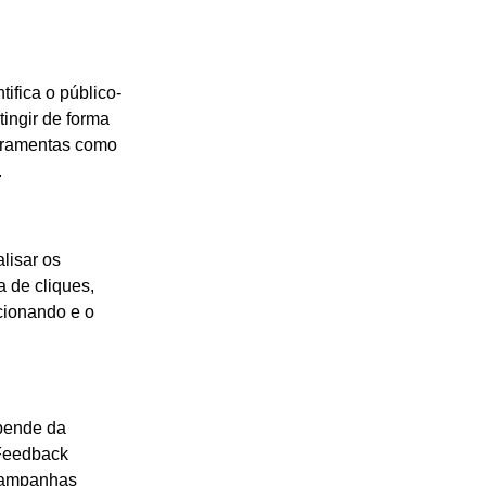
ifica o público-
ingir de forma
erramentas como
.
lisar os
 de cliques,
cionando e o
ende da
 Feedback
 campanhas