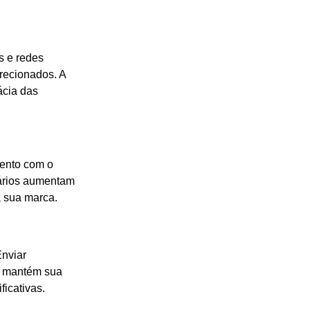
s e redes
irecionados. A
ácia das
mento com o
tários aumentam
 sua marca.
Enviar
es mantém sua
icativas.