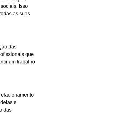
ociais. Isso
todas as suas
ução das
rofissionais que
ntir um trabalho
 relacionamento
ideias e
o das