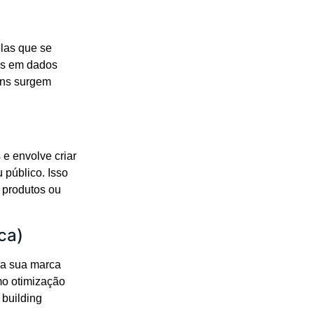
las que se
as em dados
ens surgem
e envolve criar
 público. Isso
s produtos ou
ca)
da sua marca
mo otimização
 building