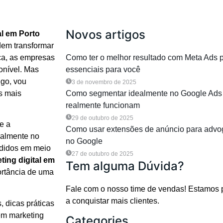
Novos artigos
al em Porto
dem transformar
ca, as empresas
Como ter o melhor resultado com Meta Ads 
onível. Mas
essenciais para você
igo, vou
3 de novembro de 2025
s mais
Como segmentar idealmente no Google Ads 
realmente funcionam
29 de outubro de 2025
e a
Como usar extensões de anúncio para advo
ialmente no
no Google
rdidos em meio
27 de outubro de 2025
ting digital em
Tem alguma Dúvida?
ortância de uma
Fale com o nosso time de vendas! Estamos 
a conquistar mais clientes.
, dicas práticas
em marketing
Categories