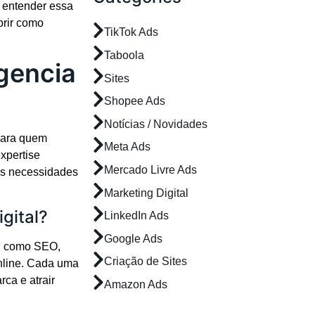
e entender essa
brir como
TikTok Ads
Taboola
gencia
Sites
Shopee Ads
Notícias / Novidades
para quem
Meta Ads
xpertise
Mercado Livre Ads
nas necessidades
Marketing Digital
gital?
LinkedIn Ads
Google Ads
s, como SEO,
Criação de Sites
online. Cada uma
ca e atrair
Amazon Ads