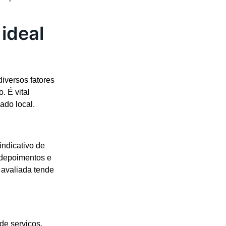
ideal
iversos fatores
. É vital
ado local.
ndicativo de
 depoimentos e
avaliada tende
de serviços,