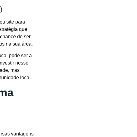
)
eu site para
tratégia que
 chance de ser
os na sua área.
ocal pode ser a
nvestir nesse
dade, mas
unidade local.
uma
ersas vantagens