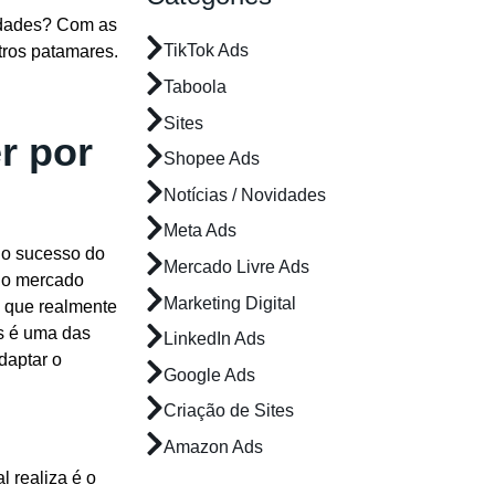
lidades? Com as
TikTok Ads
tros patamares.
Taboola
Sites
r por
Shopee Ads
Notícias / Novidades
Meta Ads
 o sucesso do
Mercado Livre Ads
do mercado
Marketing Digital
s que realmente
s é uma das
LinkedIn Ads
daptar o
Google Ads
Criação de Sites
Amazon Ads
 realiza é o