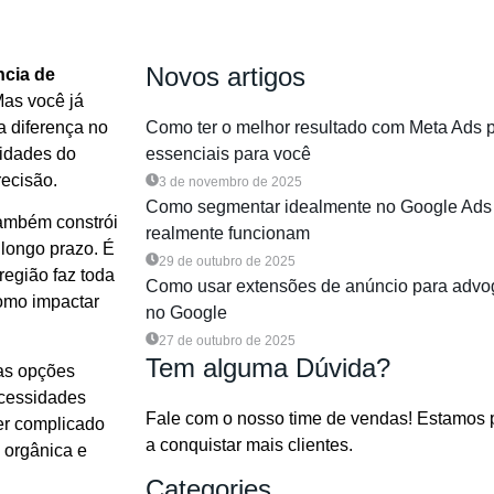
Novos artigos
ncia de
Mas você já
a diferença no
Como ter o melhor resultado com Meta Ads 
ridades do
essenciais para você
recisão.
3 de novembro de 2025
Como segmentar idealmente no Google Ads 
também constrói
realmente funcionam
 longo prazo. É
29 de outubro de 2025
região faz toda
Como usar extensões de anúncio para advo
como impactar
no Google
27 de outubro de 2025
Tem alguma Dúvida?
 as opções
ecessidades
Fale com o nosso time de vendas! Estamos 
ser complicado
a conquistar mais clientes.
a orgânica e
Categories