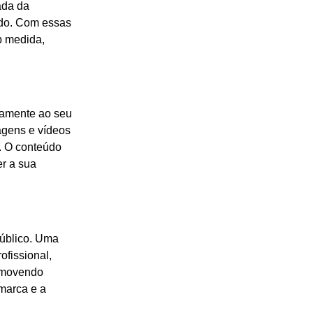
ada da
ado. Com essas
b medida,
etamente ao seu
agens e vídeos
. O conteúdo
er a sua
público. Uma
ofissional,
romovendo
marca e a