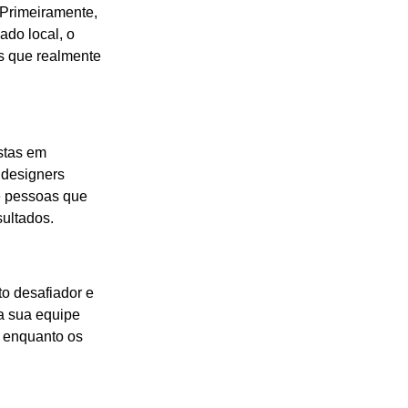
 Primeiramente,
do local, o
s que realmente
stas em
 designers
e pessoas que
ultados.
to desafiador e
a sua equipe
, enquanto os