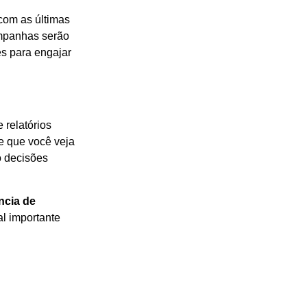
com as últimas
ampanhas serão
es para engajar
relatórios
e que você veja
o decisões
ncia de
al importante