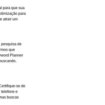
l para que sua
 otimização para
e atrair um
a pesquisa de
ermos que
yword Planner
 buscando.
Certifique-se de
 telefone e
 nas buscas