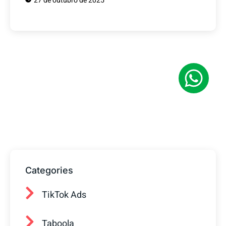
27 de outubro de 2025
Tem alguma Dúvida?
Fale com o nosso time de vendas! Estamos
prontos para ajudar sua empresa a
conquistar mais clientes.
Categories
TikTok Ads
Taboola