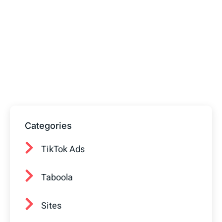
Tem alguma Dúvida?
Fale com o nosso time de vendas! Estamos
prontos para ajudar sua empresa a
conquistar mais clientes.
Categories
TikTok Ads
Taboola
Sites