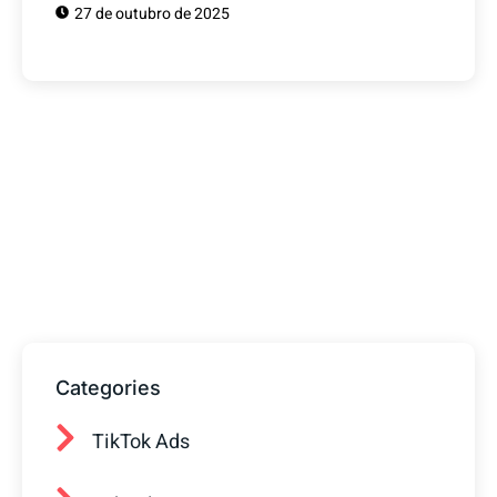
27 de outubro de 2025
Tem alguma Dúvida?
Fale com o nosso time de vendas! Estamos
prontos para ajudar sua empresa a
conquistar mais clientes.
Categories
TikTok Ads