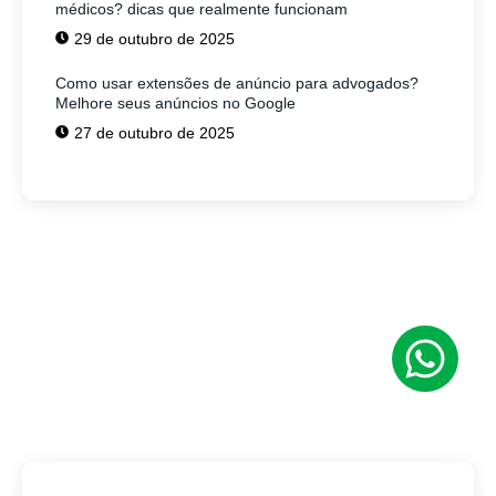
médicos? dicas que realmente funcionam
29 de outubro de 2025
Como usar extensões de anúncio para advogados?
Melhore seus anúncios no Google
27 de outubro de 2025
Tem alguma Dúvida?
Fale com o nosso time de vendas!
Estamos prontos para ajudar sua empresa
a conquistar mais clientes.