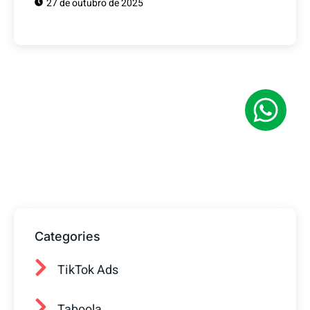
27 de outubro de 2025
Tem alguma Dúvida?
Fale com o nosso time de vendas! Estamos
prontos para ajudar sua empresa a
conquistar mais clientes.
Categories
TikTok Ads
Taboola