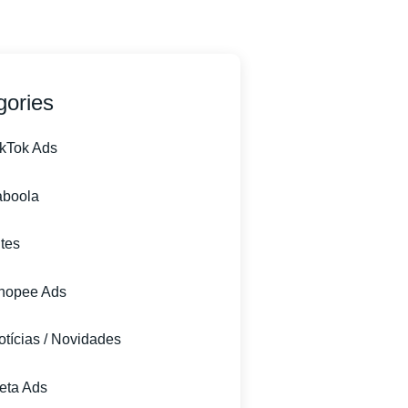
gories
ikTok Ads
aboola
tes
hopee Ads
otícias / Novidades
eta Ads