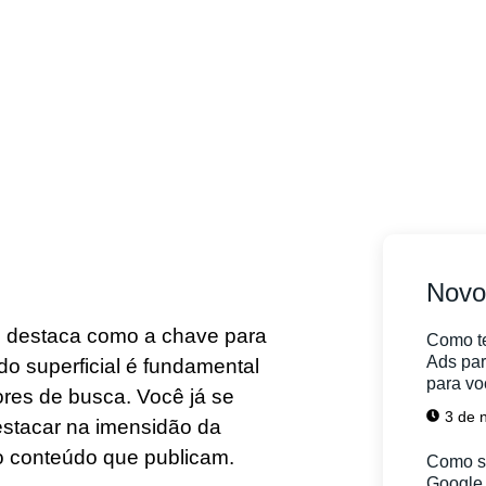
Novo
 destaca como a chave para
Como te
Ads par
m do superficial é fundamental
para vo
ores de busca. Você já se
3 de 
estacar na imensidão da
do conteúdo que publicam.
Como s
Google 