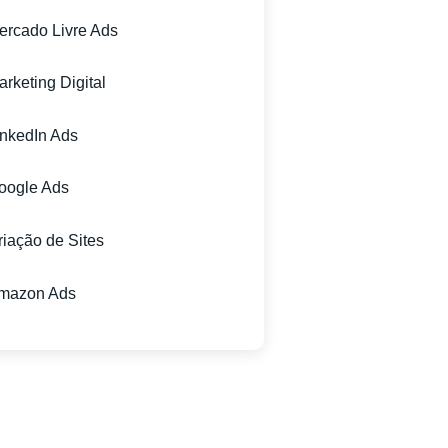
ercado Livre Ads
rketing Digital
inkedIn Ads
oogle Ads
riação de Sites
mazon Ads