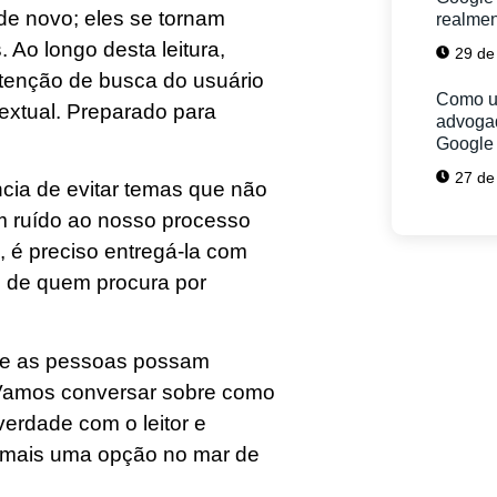
de novo; eles se tornam
realmen
 Ao longo desta leitura,
29 de
ntenção de busca do usuário
Como us
extual. Preparado para
advoga
Google
27 de
ncia de evitar temas que não
m ruído ao nosso processo
 é preciso entregá-la com
o de quem procura por
Tem 
de as pessoas possam
. Vamos conversar sobre como
Fale co
Estamos
verdade com o leitor e
empresa
 mais uma opção no mar de