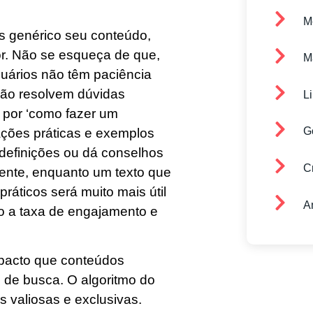
M
s genérico seu conteúdo,
tor. Não se esqueça de que,
Ma
suários não têm paciência
não resolvem dúvidas
L
 por ‘como fazer um
G
tações práticas e exemplos
definições ou dá conselhos
C
ente, enquanto um texto que
áticos será muito mais útil
A
do a taxa de engajamento e
impacto que conteúdos
 de busca. O algoritmo do
 valiosas e exclusivas.