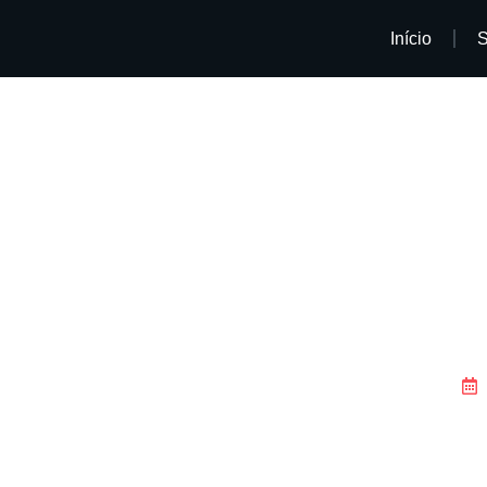
Início
S
Conteúdo relevante: des