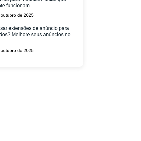
te funcionam
 outubro de 2025
ar extensões de anúncio para
dos? Melhore seus anúncios no
 outubro de 2025
alguma Dúvida?
m o nosso time de vendas!
 prontos para ajudar sua
 a conquistar mais clientes.