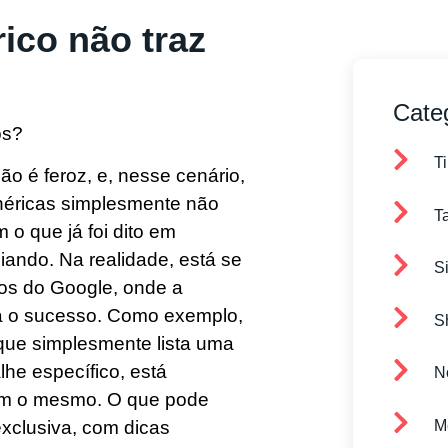
ico não traz
Cate
T
ão é feroz, e, nesse cenário,
néricas simplesmente não
T
 o que já foi dito em
ciando. Na realidade, está se
Si
dos do Google, onde a
ra o sucesso. Como exemplo,
S
 que simplesmente lista uma
lhe específico, está
N
zem o mesmo. O que pode
M
exclusiva, com dicas