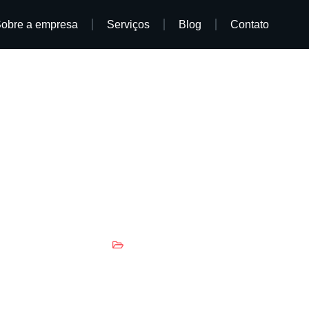
obre a empresa
Serviços
Blog
Contato
cubra a importância de evi
para SEO
25 de julho de 2025
Marketing Digital