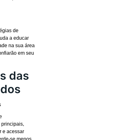
tégias de
juda a educar
ade na sua área
onfiarão em seu
es das
ados
e
 principais,
r e acessar
perde-se menos