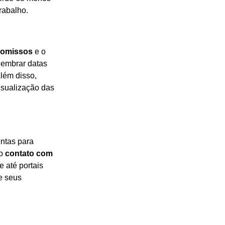
rabalho.
romissos
e o
lembrar datas
lém disso,
isualização das
ntas para
 o
contato com
e até portais
e seus