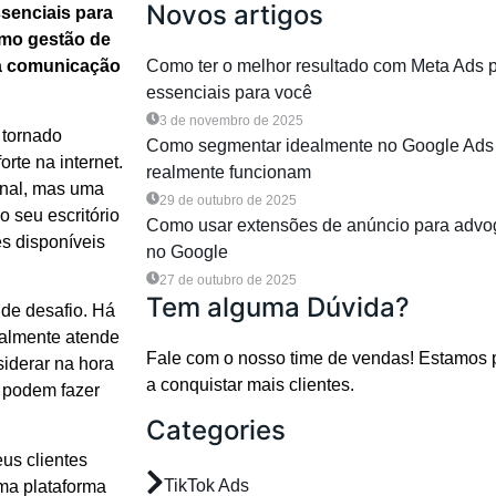
Novos artigos
senciais para
como gestão de
a comunicação
Como ter o melhor resultado com Meta Ads 
essenciais para você
3 de novembro de 2025
 tornado
Como segmentar idealmente no Google Ads 
rte na internet.
realmente funcionam
onal, mas uma
29 de outubro de 2025
 seu escritório
Como usar extensões de anúncio para advo
s disponíveis
no Google
27 de outubro de 2025
Tem alguma Dúvida?
nde desafio. Há
realmente atende
Fale com o nosso time de vendas! Estamos 
siderar na hora
a conquistar mais clientes.
e podem fazer
Categories
eus clientes
TikTok Ads
ma plataforma