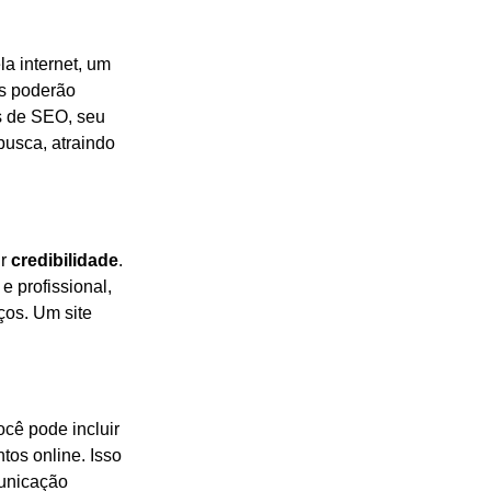
a internet, um
as poderão
as de SEO, seu
busca, atraindo
ir
credibilidade
.
e profissional,
ços. Um site
cê pode incluir
tos online. Isso
municação