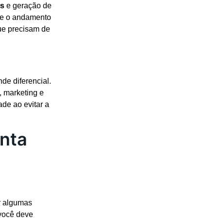
os
e geração de
 e o andamento
ue precisam de
de diferencial.
, marketing e
ade ao evitar a
nta
r algumas
 você deve