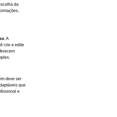
 escolha da
formações,
uso
. A
ê crie e edite
oferecem
mples.
m deve ser
adaptáveis que
fissional e