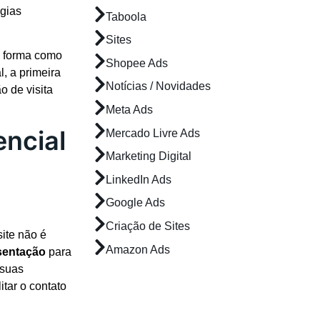
égias
Taboola
Sites
a forma como
Shopee Ads
l, a primeira
Notícias / Novidades
o de visita
Meta Ads
encial
Mercado Livre Ads
Marketing Digital
LinkedIn Ads
Google Ads
Criação de Sites
site não é
Amazon Ads
sentação
para
 suas
itar o contato