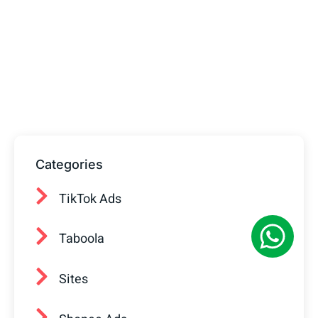
Tem alguma Dúvida?
Fale com o nosso time de vendas! Estamos
prontos para ajudar sua empresa a
conquistar mais clientes.
Categories
TikTok Ads
Taboola
Sites