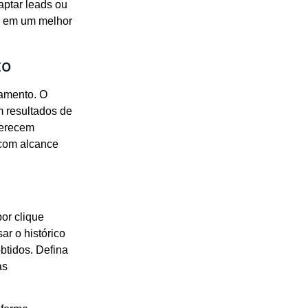
ptar leads ou
ar em um melhor
to
çamento. O
 resultados de
ferecem
 com alcance
or clique
ar o histórico
btidos. Defina
as