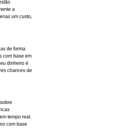
estão
mente a
penas um custo,
as de forma
cos com base em
seu dinheiro é
ores chances de
 sobre
ricas
em tempo real.
rsos com base