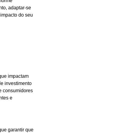
nforme
to, adaptar-se
o impacto do seu
 que impactam
de investimento
te consumidores
ntes e
ue garantir que