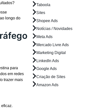
ultados?
Taboola
 esse
Sites
 ao longo do
Shopee Ads
Notícias / Novidades
tráfego
Meta Ads
Mercado Livre Ads
Marketing Digital
LinkedIn Ads
estina para
Google Ads
lados em redes
Criação de Sites
o trazer mais
Amazon Ads
eficaz.