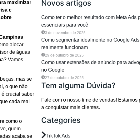
Novos artigos
ara maximizar
isa e
sobre
Como ter o melhor resultado com Meta Ads 
essenciais para você
3 de novembro de 2025
 Campinas
Como segmentar idealmente no Google Ads 
omo alocar
realmente funcionam
visor de águas
29 de outubro de 2025
orma? Vamos
Como usar extensões de anúncio para advo
no Google
27 de outubro de 2025
abeças, mas se
Tem alguma Dúvida?
al, o que não
 é crucial saber
Fale com o nosso time de vendas! Estamos 
 que cada real
a conquistar mais clientes.
Categories
bre como o
ivo, quem
TikTok Ads
fiadas acaba se