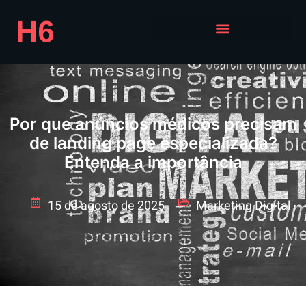
Por que anúncios médicos precisam
de landing page especializada?
Entenda a importância
15 de agosto de 2025
Marketing Digital