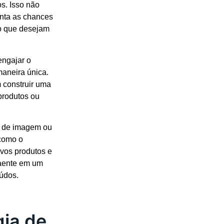
s. Isso não
nta as chances
o que desejam
engajar o
maneira única.
m construir uma
produtos ou
o de imagem ou
 como o
ovos produtos e
raente em um
údos.
gia de