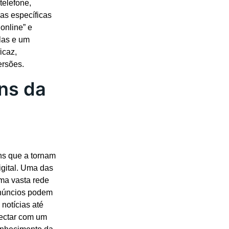
telefone,
nas específicas
online” e
las e um
icaz,
ersões.
ns da
ns que a tornam
igital. Uma das
ma vasta rede
anúncios podem
notícias até
nectar com um