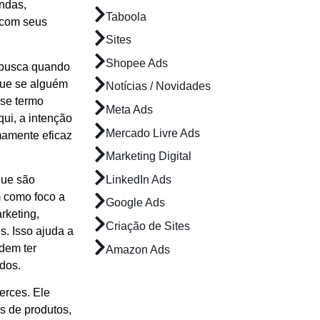
endas,
Taboola
 com seus
Sites
Shopee Ads
 busca quando
 que se alguém
Notícias / Novidades
sse termo
Meta Ads
qui, a intenção
Mercado Livre Ads
emamente eficaz
Marketing Digital
LinkedIn Ads
que são
m como foco a
Google Ads
rketing,
Criação de Sites
s. Isso ajuda a
dem ter
Amazon Ads
dos.
erces. Ele
s de produtos,