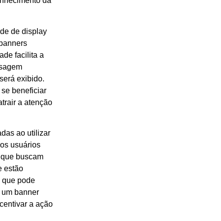
conhecimento da
ede de display
 banners
ade facilita a
nsagem
será exibido.
se beneficiar
trair a atenção
.
as ao utilizar
dos usuários
s que buscam
e estão
o que pode
, um banner
centivar a ação