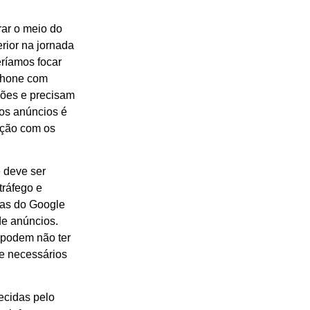
rar o meio do
erior na jornada
ríamos focar
phone com
ções e precisam
dos anúncios é
ação com os
 deve ser
tráfego e
icas do Google
e anúncios.
 podem não ter
re necessários
recidas pelo