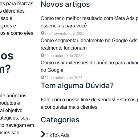
Novos artigos
sas para marcas
 diferentes
Isso é
Como ter o melhor resultado com Meta Ads 
rações e
essenciais para você
tos e como eles
3 de novembro de 2025
Como segmentar idealmente no Google Ads 
realmente funcionam
tos
29 de outubro de 2025
Como usar extensões de anúncio para advo
m?
no Google
27 de outubro de 2025
Tem alguma Dúvida?
 de anúncios
Fale com o nosso time de vendas! Estamos 
rodutos e
a conquistar mais clientes.
al objetivo
Categories
tégicos, seja
anto navegam em
ncios são
TikTok Ads