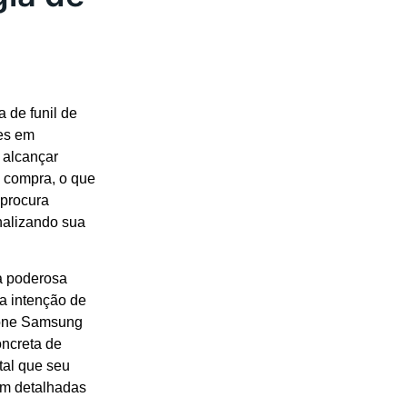
 de funil de
tes em
 alcançar
e compra, o que
 procura
inalizando sua
ta poderosa
a intenção de
hone Samsung
oncreta de
tal que seu
em detalhadas