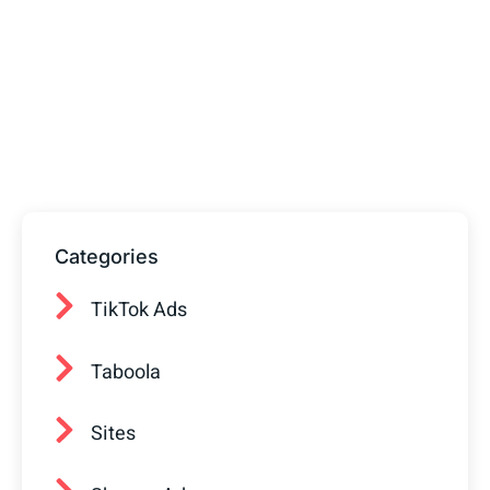
Tem alguma Dúvida?
Fale com o nosso time de vendas! Estamos
prontos para ajudar sua empresa a
conquistar mais clientes.
Categories
TikTok Ads
Taboola
Sites