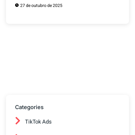
27 de outubro de 2025
Tem alguma Dúvida?
Fale com o nosso time de vendas! Estamos
prontos para ajudar sua empresa a
conquistar mais clientes.
Categories
TikTok Ads