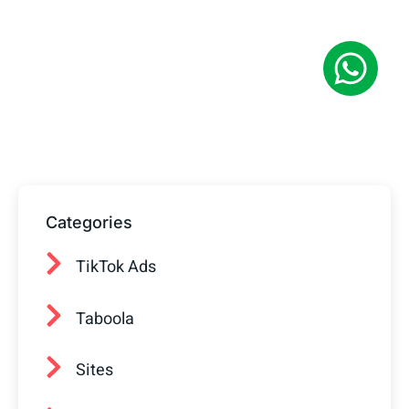
Tem alguma Dúvida?
Fale com o nosso time de vendas! Estamos
prontos para ajudar sua empresa a
conquistar mais clientes.
Categories
TikTok Ads
Taboola
Sites